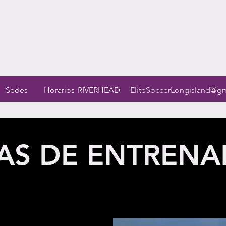
LONG ISLAND
Sedes
Horarios
RIVERHEAD
EliteSoccerLongisland@g
AS DE ENTRENA