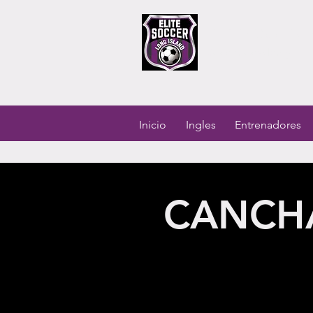
ELITE SOCCER 
Soccer Academy
Inicio
Ingles
Entrenadores
CANCH